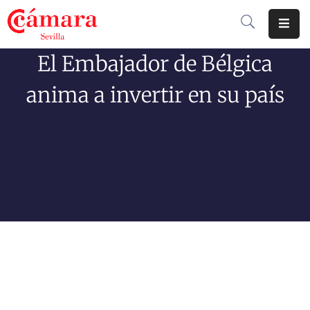
El Embajador de Bélgica
Cámara
De
anima a invertir en su país
Comercio
Soluciones
Club
Cámara
Internacional
Formación
Jornadas
Tramitaciones