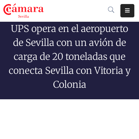
UPS opera en el aeropuerto
Cámara
De
de Sevilla con un avión de
Comercio
carga de 20 toneladas que
Soluciones
conecta Sevilla con Vitoria y
Club
Cámara
Colonia
Internacional
Formación
Jornadas
Tramitaciones