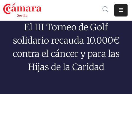
El III Torneo de Golf
Cámara
De
solidario recauda 10.000€
Comercio
contra el cáncer y para las
Soluciones
Hijas de la Caridad
Club
Cámara
Internacional
Formación
Jornadas
Tramitaciones