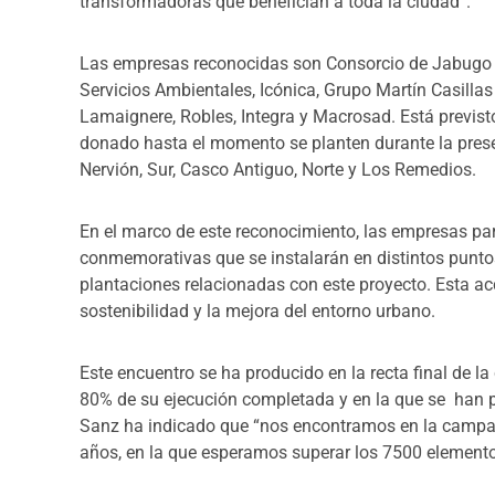
transformadoras que benefician a toda la ciudad”.
Las empresas reconocidas son Consorcio de Jabugo (
Servicios Ambientales, Icónica, Grupo Martín Casil
Lamaignere, Robles, Integra y Macrosad. Está previsto
donado hasta el momento se planten durante la prese
Nervión, Sur, Casco Antiguo, Norte y Los Remedios.
En el marco de este reconocimiento, las empresas par
conmemorativas que se instalarán en distintos punto
plantaciones relacionadas con este proyecto. Esta a
sostenibilidad y la mejora del entorno urbano.
Este encuentro se ha producido en la recta final de 
80% de su ejecución completada y en la que se han p
Sanz ha indicado que “nos encontramos en la campa
años, en la que esperamos superar los 7500 elementos