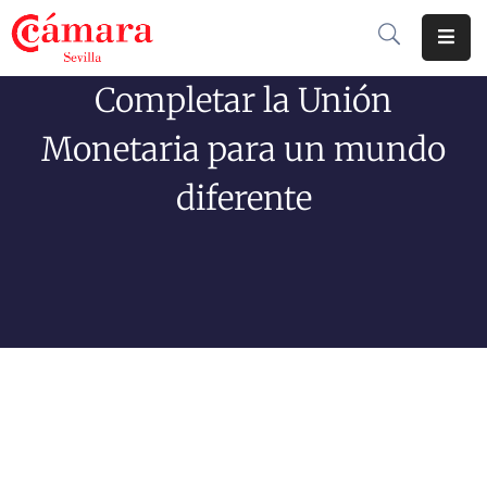
Completar la Unión
Cámara
De
Monetaria para un mundo
Comercio
diferente
Soluciones
Club
Cámara
Internacional
Formación
Jornadas
Tramitaciones