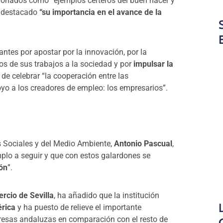
rdonados como “ejemplos certeros del buen hacer y
a destacado
“su importancia en el avance de la
tes por apostar por la innovación, por la
os de sus trabajos a la sociedad y por
impulsar la
e celebrar “la cooperación entre las
poyo a los creadores de empleo: los empresarios”.
as Sociales y del Medio Ambiente,
Antonio Pascual
,
plo a seguir y que con estos galardones se
ión
”.
rcio de Sevilla
, ha añadido que la institución
rica
y ha puesto de relieve el importante
resas andaluzas en comparación con el resto de