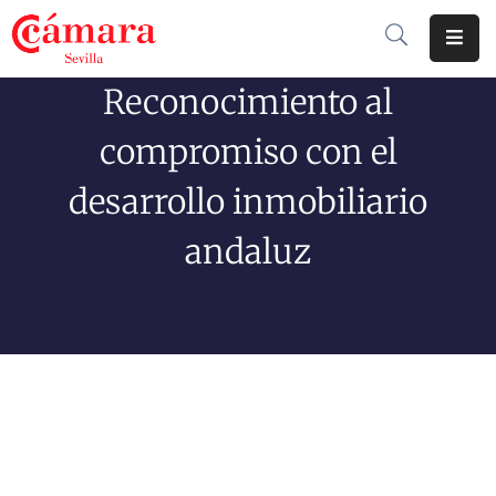
Reconocimiento al
Cámara
De
compromiso con el
Comercio
desarrollo inmobiliario
Soluciones
andaluz
Club
Cámara
Internacional
Formación
Jornadas
Tramitaciones