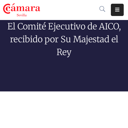
El Comité Ejecutivo de AICO,
Cámara
De
recibido por Su Majestad el
Comercio
Rey
Soluciones
Club
Cámara
Internacional
Formación
Jornadas
Tramitaciones