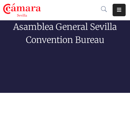
Asamblea General Sevilla
Cámara
De
Convention Bureau
Comercio
Soluciones
Club
Cámara
Internacional
Formación
Jornadas
Tramitaciones