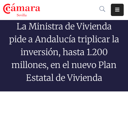
La Ministra de Vivienda
Cámara
De
pide a Andalucía triplicar la
Comercio
inversión, hasta 1.200
Soluciones
millones, en el nuevo Plan
Club
Cámara
Estatal de Vivienda
Internacional
Formación
Jornadas
Tramitaciones