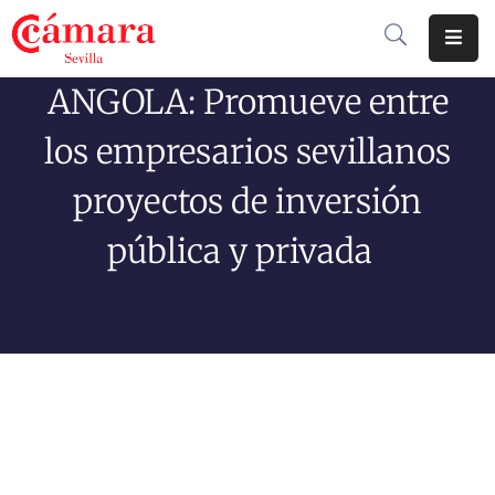
ANGOLA: Promueve entre
Cámara
De
los empresarios sevillanos
Comercio
proyectos de inversión
Soluciones
pública y privada
Club
Cámara
Internacional
Formación
Jornadas
Tramitaciones