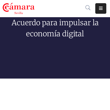
Acuerdo para impulsar la
Cámara
De
economía digital
Comercio
Soluciones
Club
Cámara
Internacional
Formación
Jornadas
Tramitaciones