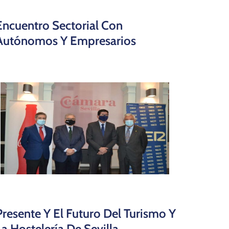
Encuentro Sectorial Con
Autónomos Y Empresarios
Presente Y El Futuro Del Turismo Y
La Hostelería De Sevilla