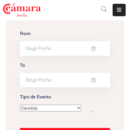
Cámara
De
From
Comercio
Soluciones
To
Club
Cámara
Internacional
Tipo de Evento
Formación
Jornadas
Tramitaciones