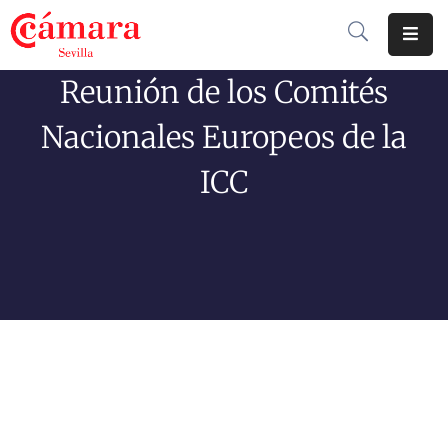
Reunión de los Comités
Cámara
De
Nacionales Europeos de la
Comercio
ICC
Soluciones
Club
Cámara
Internacional
Formación
Jornadas
Tramitaciones