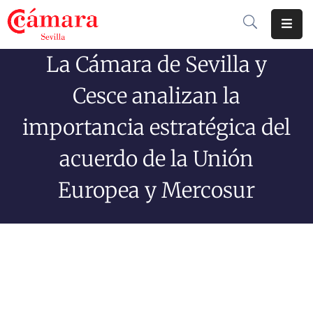
La Cámara de Sevilla y
Cámara
De
Cesce analizan la
Comercio
importancia estratégica del
Soluciones
acuerdo de la Unión
Club
Cámara
Europea y Mercosur
Internacional
Formación
Jornadas
Tramitaciones