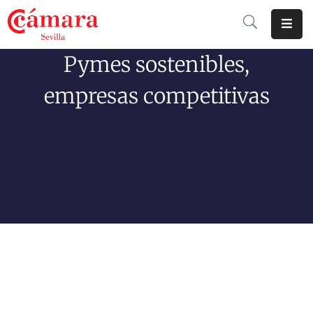
Pymes sostenibles,
Cámara
De
empresas competitivas
Comercio
Soluciones
Club
Cámara
Internacional
Formación
Jornadas
Tramitaciones