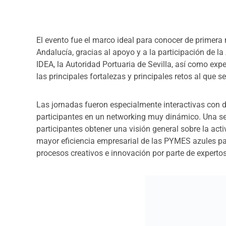
El evento fue el marco ideal para conocer de primera
Andalucía, gracias al apoyo y a la participación de l
IDEA, la Autoridad Portuaria de Sevilla, así como exp
las principales fortalezas y principales retos al que se
Las jornadas fueron especialmente interactivas con d
participantes en un networking muy dinámico. Una se
participantes obtener una visión general sobre la act
mayor eficiencia empresarial de las PYMES azules part
procesos creativos e innovación por parte de expertos 
Posteriormente, una sesión de Design Thinking reunió
pymes azules a identificar, comprender y abordar mej
dirigidas a la creación de nuevas oportunidades de n