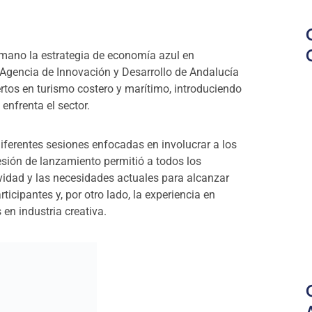
 mano la estrategia de economía azul en
a Agencia de Innovación y Desarrollo de Andalucía
ertos en turismo costero y marítimo, introduciendo
 enfrenta el sector.
iferentes sesiones enfocadas en involucrar a los
sión de lanzamiento permitió a todos los
ividad y las necesidades actuales para alcanzar
icipantes y, por otro lado, la experiencia en
en industria creativa.
 a todos los participantes para ayudar a las
or sus desafíos y diseñar posibles soluciones
egocio.