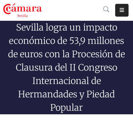
Sevilla logra un impacto
Cámara
De
económico de 53,9 millones
Comercio
de euros con la Procesión de
Soluciones
Clausura del II Congreso
Club
Cámara
Internacional de
Internacional
Hermandades y Piedad
Formación
Popular
Jornadas
Tramitaciones