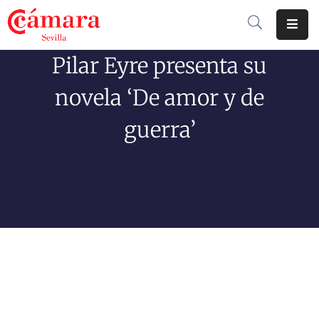
Pilar Eyre presenta su
Cámara
De
novela ‘De amor y de
Comercio
guerra’
Soluciones
Club
Cámara
Internacional
Formación
Jornadas
Tramitaciones