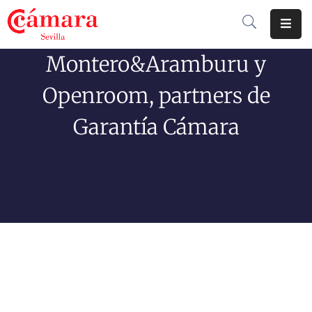
Montero&Aramburu y
Cámara
De
Openroom, partners de
Comercio
Garantía Cámara
Soluciones
Club
Cámara
Internacional
Formación
Jornadas
Tramitaciones