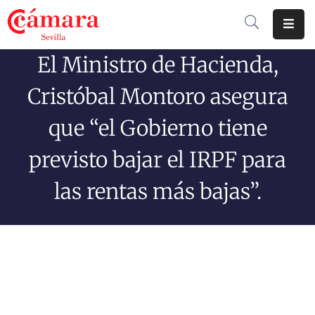
El Ministro de Hacienda,
Cámara
De
Cristóbal Montoro asegura
Comercio
que “el Gobierno tiene
Soluciones
previsto bajar el IRPF para
Club
Cámara
las rentas más bajas”.
Internacional
Formación
Jornadas
Tramitaciones