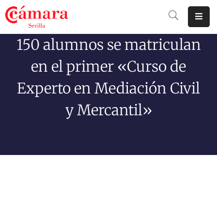
150 alumnos se matriculan
Cámara
De
en el primer «Curso de
Comercio
Experto en Mediación Civil
Soluciones
y Mercantil»
Club
Cámara
Internacional
Formación
Jornadas
Tramitaciones