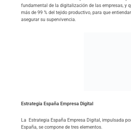
fundamental de la digitalización de las empresas, y
más de 99 % del tejido productivo, para que entienda
asegurar su supervivencia.
Estrategia España Empresa Digital
La Estrategia España Empresa Digital, impulsada por
España, se compone de tres elementos.
El informe “La digitalización como palanca de com
pormenorizado análisis del entorno digital y conti
impulsar el proceso de digitalización de las pymes
La Guía básica para la transformación digital de l
máxima utilidad para las pymes con dudas sobre c
El microsite Empresa Digital (
https://empresadigit