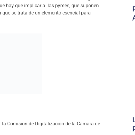
 que hay que implicar a las pymes, que suponen
n que se trata de un elemento esencial para
 la Comisión de Digitalización de la Cámara de
petitividad de la pyme” constituye
un
ene una batería de casi 50 medidas concretas para
 españolas.
a pyme, que aspira a ser una
herramienta de
ómo abordar su transformación digital.
al.camara.es
,) donde además de los documentos