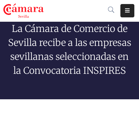
La Cámara de Comercio de
Cámara
De
Sevilla recibe a las empresas
Comercio
sevillanas seleccionadas en
Soluciones
la Convocatoria INSPIRES
Club
Cámara
Internacional
Formación
Jornadas
Tramitaciones