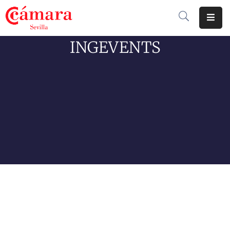
INGEVENTS
Cámara
De
Comercio
Soluciones
Club
Cámara
Internacional
Formación
Jornadas
Tramitaciones