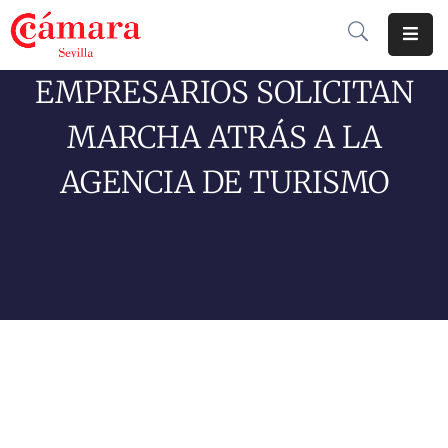
EMPRESARIOS SOLICITAN
Cámara
De
MARCHA ATRÁS A LA
Comercio
AGENCIA DE TURISMO
Soluciones
Club
Cámara
Internacional
Formación
Jornadas
Tramitaciones