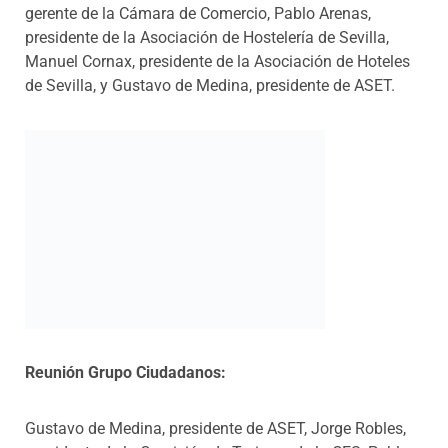
gerente de la Cámara de Comercio, Pablo Arenas,
presidente de la Asociación de Hostelería de Sevilla,
Manuel Cornax, presidente de la Asociación de Hoteles
de Sevilla, y Gustavo de Medina, presidente de ASET.
Reunión Grupo Ciudadanos:
Gustavo de Medina, presidente de ASET, Jorge Robles,
presidente de la Comisión de Turismo de la CES, Pablo
Díaz, jefe de Gabinete de Ciudadanos, Francisco
Moraga, concejal de Ciudadanos, María Jesús Labrador,
representante de Ciudadanos en Sevilla, Salvador
Fernández, gerente de la Cámara de Comercio, Pablo
Arenas, presidente de la Asociación de Hostelería de
Sevilla, Manuel Cornax, presidente de la Asociación de
Hoteles de Sevilla, y Javier Moyano, concejal de