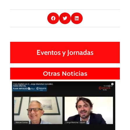
Presidente De CEHAT, Jorge
Marichal González