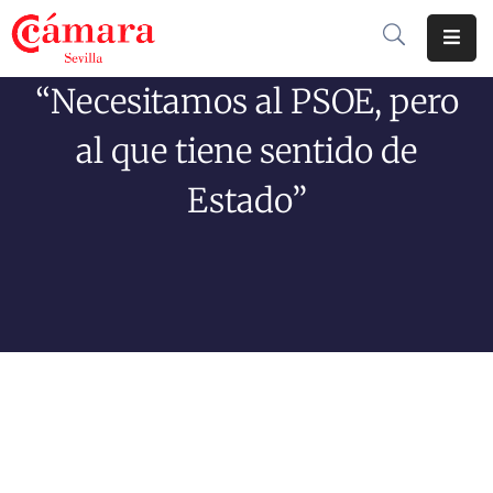
“Necesitamos al PSOE, pero
Cámara
De
al que tiene sentido de
Comercio
Estado”
Soluciones
Club
Cámara
Internacional
Formación
Jornadas
Tramitaciones