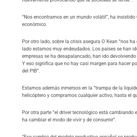
“Nos encontramos en un mundo volátil”, ha insistido 
económico.
Por otro lado, sobre la crisis asegura O´Kean “nos h
lado estamos muy endeudados. Los países se han ido
empresas se ha desapalancado, han ido devolviend
Y eso significa que no hay casi margen para hacer po
del PIB”.
Estamos además inmersos en la “trampa de la liquide
helicóptero y compramos cualquier activo, hasta el qu
Por otra parte “el driver tecnológico está cambiand
ha cambiar el modo de vivir y de consumir”.
“Ese cambio del modelo productivo español se produ