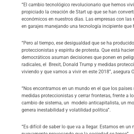
“El cambio tecnológico revolucionario que hemos viv
propiciado la creación de Start up que se han conver
económicos en nuestros días. Las empresas con las 
en garajes manejando una tecnología incipiente que 
“Pero al tiempo, ese desigualdad que se ha producid
proteccionistas y espíritu de protesta. Que está haci
democráticos asuman decisiones que ponen en peligro
radicales, el Brexit, Donald Trump y medidas protecc
viviendo y que vamos a vivir en este 2018”, asegura 
“Nos encontramos en un mundo en el que los países 
medidas proteccionistas y cerrar fronteras, frente a
cambio de sistema, un modelo anticapitalista, un mod
genera inestabilidad y volatilidad política”.
“Es difícil de saber lo que va a llegar. Estamos en u
nuevamente provocando que la sociedad se tense”.