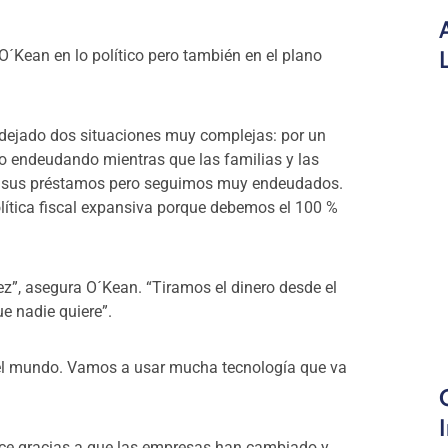
O´Kean en lo político pero también en el plano
a dejado dos situaciones muy complejas: por un
 endeudando mientras que las familias y las
o sus préstamos pero seguimos muy endeudados.
lítica fiscal expansiva porque debemos el 100 %
z”, asegura O´Kean. “Tiramos el dinero desde el
e nadie quiere”.
o el mundo. Vamos a usar mucha tecnología que va
ce gracias a que las empresas han cambiado y