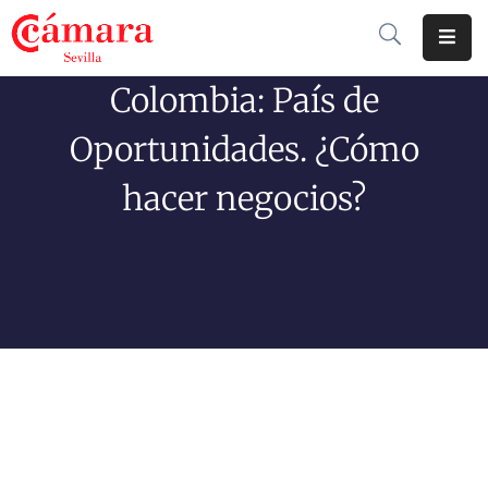
Colombia: País de
Cámara
De
Oportunidades. ¿Cómo
Comercio
hacer negocios?
Soluciones
Club
Cámara
Internacional
Formación
Jornadas
Tramitaciones