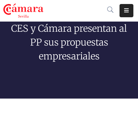
CES y Cámara presentan al
Cámara
De
PP sus propuestas
Comercio
empresariales
Soluciones
Club
Cámara
Internacional
Formación
Jornadas
Tramitaciones