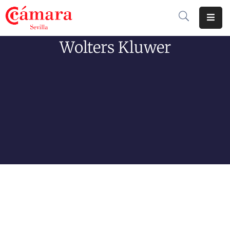
Wolters Kluwer
Cámara
De
Comercio
Soluciones
Club
Cámara
Internacional
Formación
Jornadas
Tramitaciones