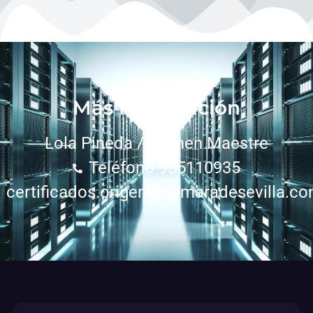
Más información
Lola Pineda /Carmen Maestre
Teléfono 955110935
certificados.origen@camaradesevilla.c