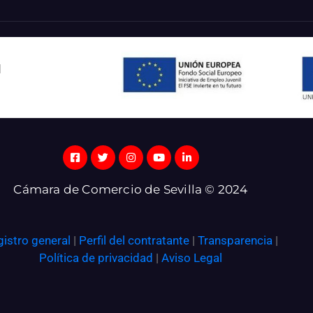
l
Cámara de Comercio de Sevilla © 2024
gistro general
|
Perfil del contratante
|
Transparencia
|
Política de privacidad
|
Aviso Legal