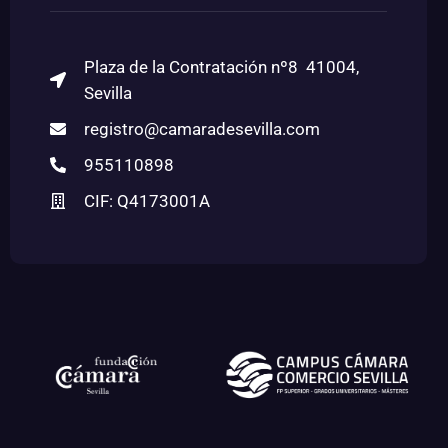
Plaza de la Contratación nº8 41004,
Sevilla
registro@camaradesevilla.com
955110898
CIF: Q4173001A