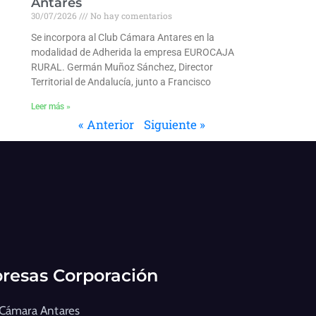
Antares
30/07/2026
No hay comentarios
Se incorpora al Club Cámara Antares en la
modalidad de Adherida la empresa EUROCAJA
RURAL. Germán Muñoz Sánchez, Director
Territorial de Andalucía, junto a Francisco
Leer más »
« Anterior
Siguiente »
resas Corporación
 Cámara Antares