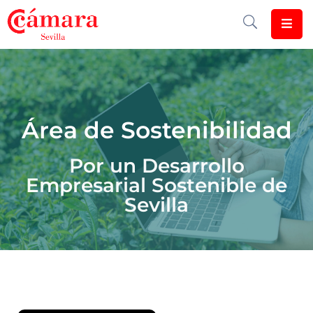
Cámara
De
Comercio
Área de Sostenibilidad
Soluciones
Club
Por un Desarrollo
Cámara
Empresarial Sostenible de
Sevilla
Internacional
Formación
Jornadas
Tramitaciones