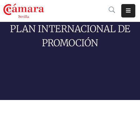
PLAN INTERNACIONAL DE
Cámara
De
PROMOCIÓN
Comercio
Soluciones
Club
Cámara
Internacional
Formación
Jornadas
Tramitaciones