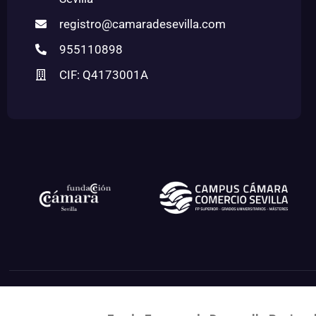
registro@camaradesevilla.com
955110898
CIF: Q4173001A