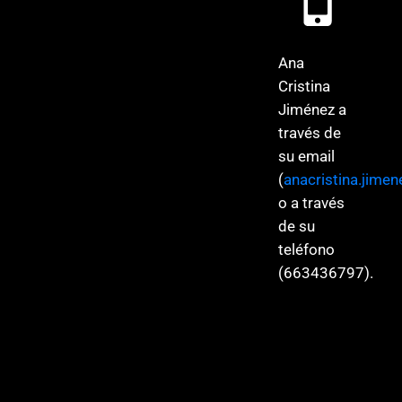
Ana
Cristina
Jiménez a
través de
su email
(
anacristina.jime
o a través
de su
teléfono
(663436797).