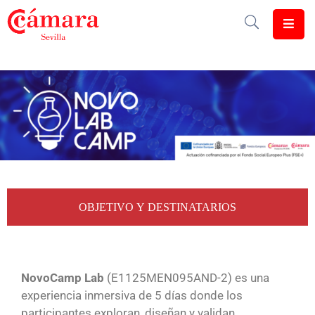
Cámara
De
Comercio
Soluciones
Club
Cámara
Internacional
OBJETIVO Y DESTINATARIOS
Formación
Jornadas
NovoCamp Lab
(E1125MEN095AND-2)
es una
experiencia inmersiva de 5 días donde los
Tramitaciones
participantes exploran, diseñan y validan