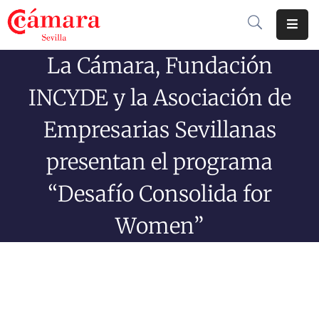
La Cámara, Fundación
Cámara
De
INCYDE y la Asociación de
Comercio
Empresarias Sevillanas
Soluciones
presentan el programa
Club
Cámara
“Desafío Consolida for
Internacional
Women”
Formación
Jornadas
Tramitaciones