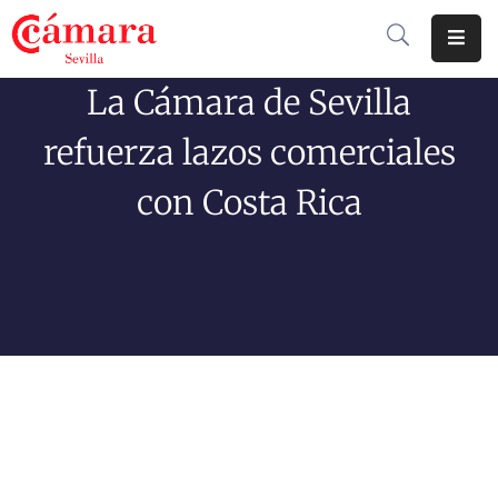
La Cámara de Sevilla
Cámara
De
refuerza lazos comerciales
Comercio
con Costa Rica
Soluciones
Club
Cámara
Internacional
Formación
Jornadas
Tramitaciones