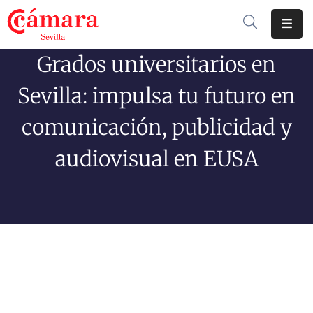
Grados universitarios en
Cámara
De
Sevilla: impulsa tu futuro en
Comercio
comunicación, publicidad y
Soluciones
audiovisual en EUSA
Club
Cámara
Internacional
Formación
Jornadas
Tramitaciones