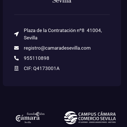
Plaza de la Contratación nº8 41004,
Sevilla
registro@camaradesevilla.com
955110898
CIF: Q4173001A