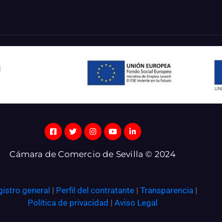
l
Cámara de Comercio de Sevilla © 2024
gistro general
|
Perfil del contratante
|
Transparencia
|
Política de privacidad
|
Aviso Legal