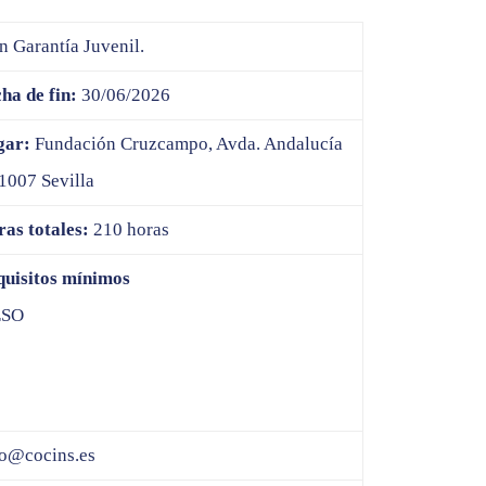
en Garantía Juvenil.
ha de fin:
30/06/2026
gar:
Fundación Cruzcampo, Avda. Andalucía
1007 Sevilla
as totales:
210 horas
uisitos mínimos
ESO
o@cocins.es