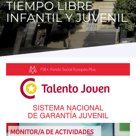
TIEMPO LIBRE
Programas
INFANTIL Y JUVENIL