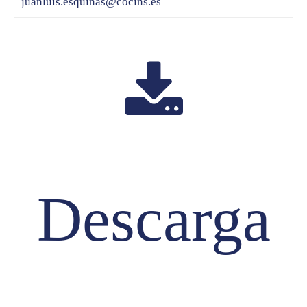
juanluis.esquinas@cocins.es
Descarga