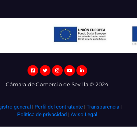
l
Cámara de Comercio de Sevilla © 2024
gistro general
|
Perfil del contratante
|
Transparencia
|
Política de privacidad
|
Aviso Legal