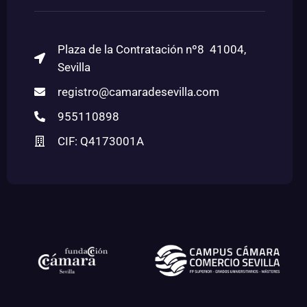
Plaza de la Contratación nº8 41004,
Sevilla
registro@camaradesevilla.com
955110898
CIF: Q4173001A