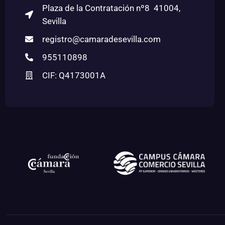
Plaza de la Contratación nº8 41004,
Sevilla
registro@camaradesevilla.com
955110898
CIF: Q4173001A