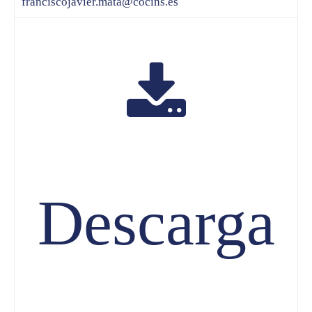
franciscojavier.mata@cocins.es
Descarga