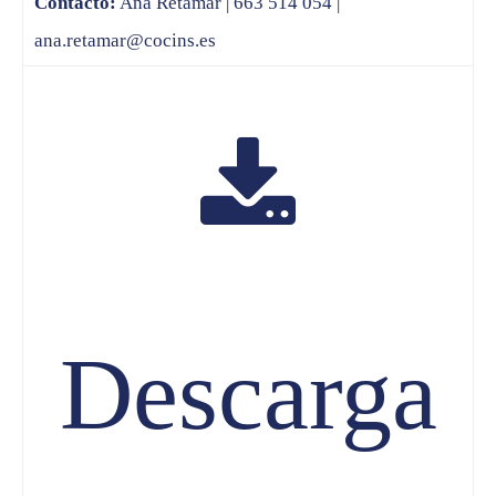
Contacto:
Ana Retamar | 663 514 054 |
ana.retamar@cocins.es
Descarga