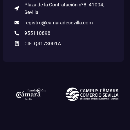
Plaza de la Contratación nº8 41004,
Sevilla
registro@camaradesevilla.com
955110898
CIF: Q4173001A